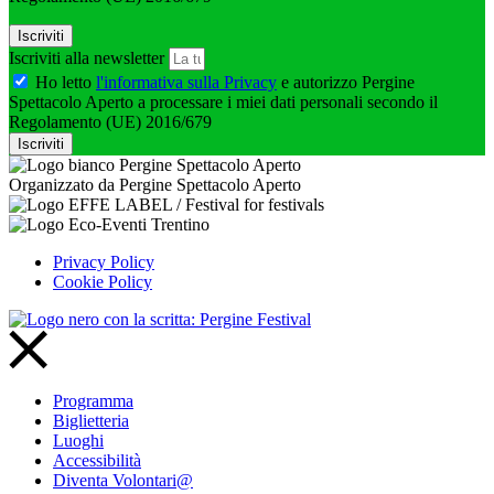
Iscriviti
Iscriviti alla newsletter
Ho letto
l'informativa sulla Privacy
e autorizzo Pergine
Spettacolo Aperto a processare i miei dati personali secondo il
Regolamento (UE) 2016/679
Iscriviti
Organizzato da Pergine Spettacolo Aperto
Privacy Policy
Cookie Policy
Programma
Biglietteria
Luoghi
Accessibilità
Diventa Volontari@